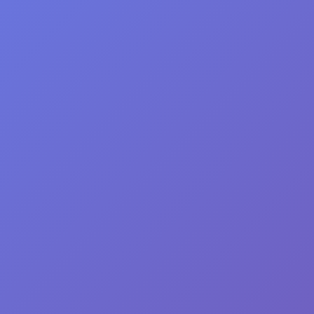
全面评估候选人的岗位适配性、风险底线和能力
策提供科学依据。
基础认知与逻辑测验
职业性格画像
诚信风险筛查
专业能力深度测评
开始测评 →