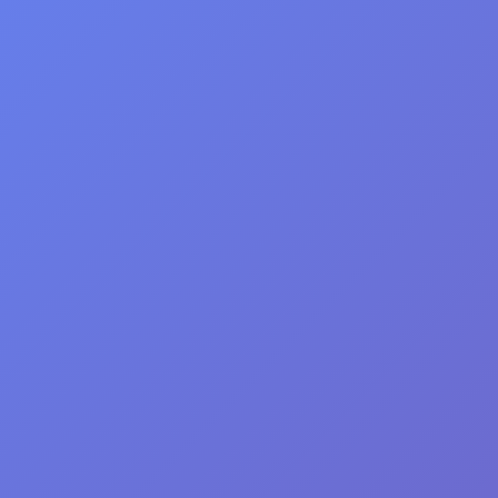
首页
>
通用人才测评系统
免责声明：
本系统仅供合法授权企业用于人才招聘
情况作出。
入
入职测评系统 (POAS)